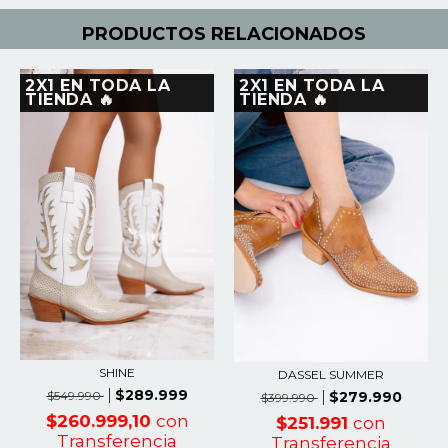
PRODUCTOS RELACIONADOS
2X1 EN TODA LA
2X1 EN TODA LA
TIENDA 🔥
TIENDA 🔥
SHINE
DASSEL SUMMER
$289.999
$549.990
$279.990
$399.990
$260.999,10
con
$251.991
con
Transferencia
Transferencia