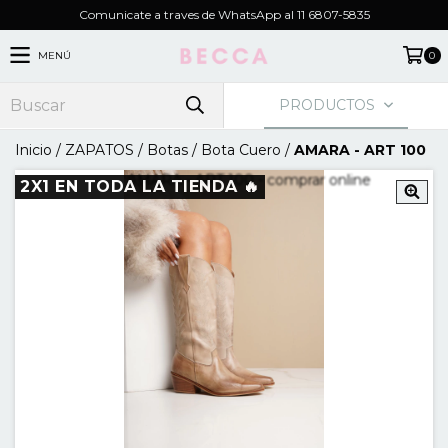
Comunicate a traves de WhatsApp al 11 6807-5835
MENÚ
0
PRODUCTOS
Inicio
/
ZAPATOS
/
Botas
/
Bota Cuero
/
AMARA - ART 100
2X1 EN TODA LA TIENDA 🔥