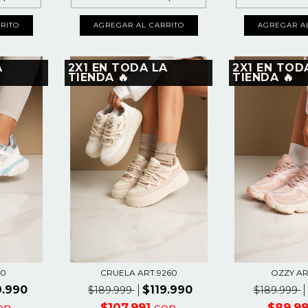
RITO
AGREGAR AL CARRITO
AGREGAR A
A
2X1 EN TODA LA
2X1 EN TOD
TIENDA 🔥
TIENDA 🔥
40
CRUELA ART.9260
OZZY AR
9.990
$119.990
$189.999
$189.999
on
$107.991
con
$89.9