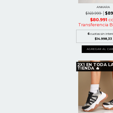
ANKARA
$89
$169.999
$80.991
c
Transferencia B
6
cuotas sin inter
$14.998,33
AGREGAR AL CAR
2X1 EN TODA L
TIENDA 🔥