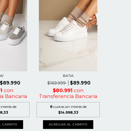
OW
BATIA
$89.990
$89.990
$169.999
91
con
$80.991
con
ia Bancaria
Transferencia Bancaria
 interés de
6
cuotas sin interés de
98,33
$14.998,33
L CARRITO
AGREGAR AL CARRITO