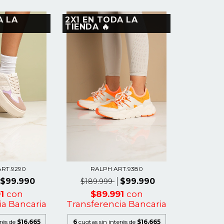
A LA
2X1 EN TODA LA
TIENDA 🔥
RT.9290
RALPH ART.9380
$99.990
$99.990
$189.999
91
con
$89.991
con
ia Bancaria
Transferencia Bancaria
erés de
$16.665
6
cuotas sin interés de
$16.665