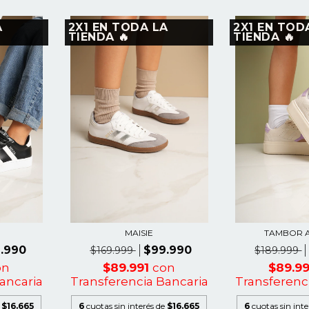
A
2X1 EN TODA LA
2X1 EN TOD
TIENDA 🔥
TIENDA 🔥
MAISIE
TAMBOR A
.990
$99.990
$169.999
$189.999
on
$89.991
con
$89.9
ancaria
Transferencia Bancaria
Transferenc
e
$16.665
6
cuotas sin interés de
$16.665
6
cuotas sin int