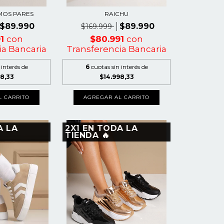
IMOS PARES
RAICHU
$89.990
$89.990
$169.999
91
con
$80.991
con
ia Bancaria
Transferencia Bancaria
 interés de
6
cuotas sin interés de
98,33
$14.998,33
L CARRITO
AGREGAR AL CARRITO
A LA
2X1 EN TODA LA
TIENDA 🔥