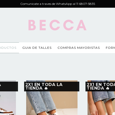
Comunicate a traves de WhatsApp al 11 6807-5835
ODUCTOS
GUIA DE TALLES
COMPRAS MAYORISTAS
FOR
A
2X1 EN TODA LA
2X1 EN TOD
TIENDA 🔥
TIENDA 🔥