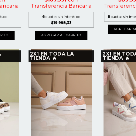
ancaria
Transferencia Bancaria
Transferenc
és de
6
cuotas sin interés de
6
cuotas sin int
$19.998,33
AGREGAR A
RITO
AGREGAR AL CARRITO
A
2X1 EN TODA LA
2X1 EN TOD
TIENDA 🔥
TIENDA 🔥