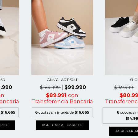
350
ANNY - ART 5741
SL
.990
$99.990
$189.999
$159.999
on
$89.991
con
$80.9
ancaria
Transferencia Bancaria
Transferenc
e
$16.665
6
cuotas sin interés de
$16.665
6
cuotas sin
$14.9
RITO
AGREGAR AL CARRITO
AGREGAR A