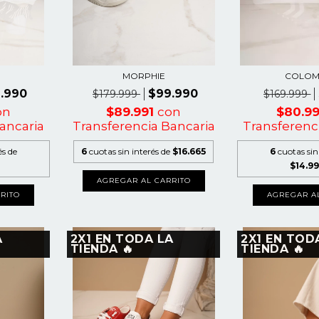
MORPHIE
COLOM
.990
$99.990
$179.999
$169.999
on
$89.991
con
$80.9
ancaria
Transferencia Bancaria
Transferenc
és de
6
cuotas sin interés de
$16.665
6
cuotas sin
$14.9
AGREGAR AL CARRITO
RITO
AGREGAR A
A
2X1 EN TODA LA
2X1 EN TOD
TIENDA 🔥
TIENDA 🔥