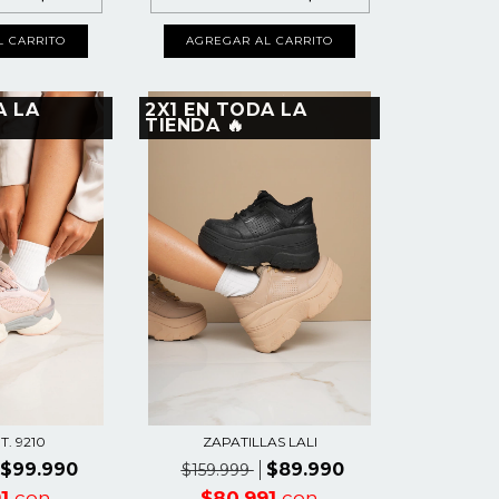
L CARRITO
AGREGAR AL CARRITO
A LA
2X1 EN TODA LA
TIENDA 🔥
T. 9210
ZAPATILLAS LALI
$99.990
$89.990
$159.999
91
con
$80.991
con