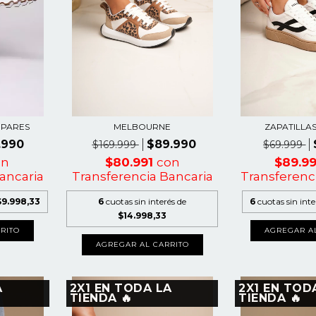
 PARES
MELBOURNE
ZAPATILLA
.990
$89.990
$169.999
$69.999
on
$80.991
con
$89.9
ancaria
Transferencia Bancaria
Transferenc
$9.998,33
6
cuotas sin interés de
6
cuotas sin int
$14.998,33
RITO
AGREGAR A
AGREGAR AL CARRITO
A
2X1 EN TODA LA
2X1 EN TOD
TIENDA 🔥
TIENDA 🔥