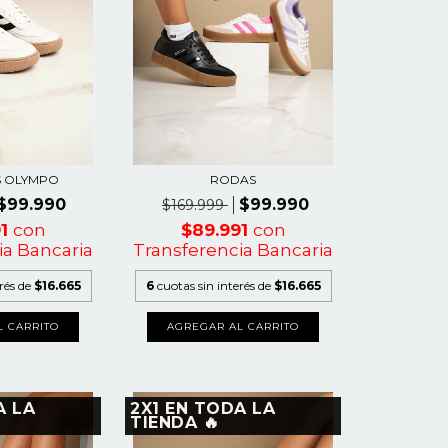
S OLYMPO
RODAS
$99.990
$99.990
$169.999
91
con
$89.991
con
ia Bancaria
Transferencia Bancaria
erés de
$16.665
6
cuotas sin interés de
$16.665
L CARRITO
AGREGAR AL CARRITO
A LA
2X1 EN TODA LA
TIENDA 🔥