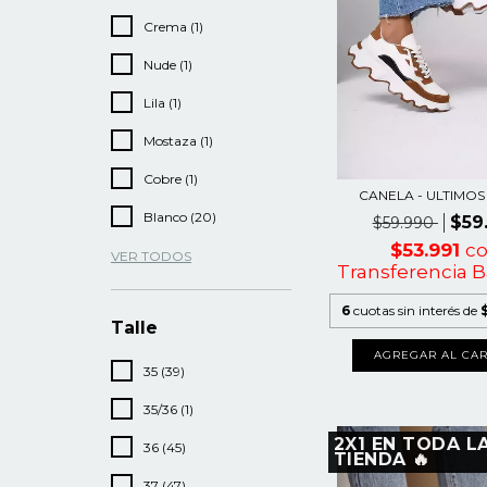
Crema (1)
Nude (1)
Lila (1)
Mostaza (1)
Cobre (1)
CANELA - ULTIMOS
Blanco (20)
$59
$59.990
$53.991
c
VER TODOS
Transferencia B
6
cuotas sin interés de
Talle
AGREGAR AL CAR
35 (39)
35/36 (1)
2X1 EN TODA L
36 (45)
TIENDA 🔥
37 (47)