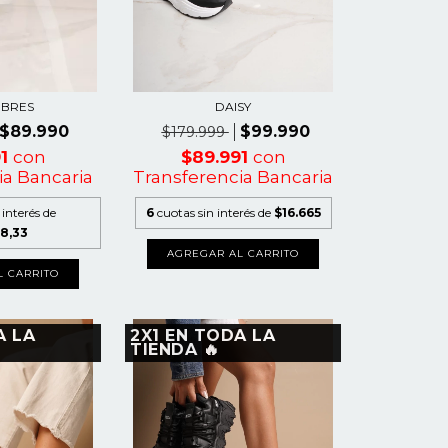
BRES
DAISY
$89.990
$99.990
$179.999
91
con
$89.991
con
ia Bancaria
Transferencia Bancaria
 interés de
6
cuotas sin interés de
$16.665
98,33
AGREGAR AL CARRITO
L CARRITO
A LA
2X1 EN TODA LA
TIENDA 🔥