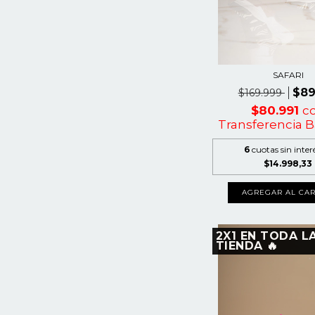
SAFARI
$89
$169.999
$80.991
c
Transferencia B
6
cuotas sin inter
$14.998,33
AGREGAR AL CAR
2X1 EN TODA L
TIENDA 🔥