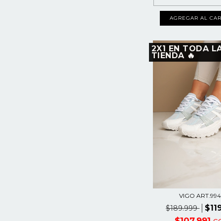
AGREGAR AL CAR
2X1 EN TODA L
TIENDA 🔥
VIGO ART.99
$11
$189.999
$107.991
c