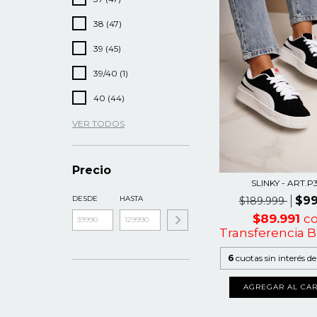
38 (47)
39 (45)
39/40 (1)
40 (44)
VER TODOS
Precio
SLINKY - ART.P
DESDE
HASTA
$99
$189.999
$89.991
c
Transferencia B
6
cuotas sin interés d
AGREGAR AL CAR