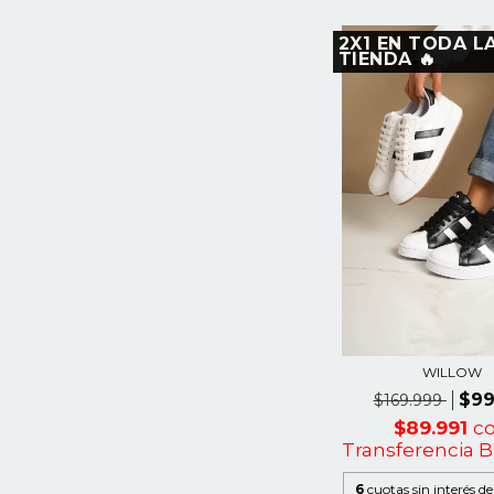
2X1 EN TODA L
TIENDA 🔥
WILLOW
$99
$169.999
$89.991
c
Transferencia B
6
cuotas sin interés d