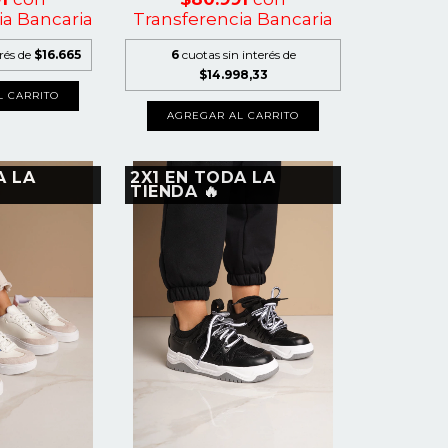
ia Bancaria
Transferencia Bancaria
erés de
$16.665
6
cuotas sin interés de
$14.998,33
L CARRITO
AGREGAR AL CARRITO
A LA
2X1 EN TODA LA
TIENDA 🔥