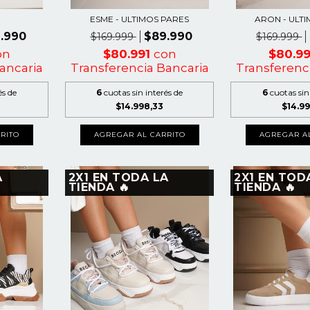
ESME - ULTIMOS PARES
ARON - ULT
.990
$89.990
$169.999
$169.999
on
$80.991
con
$80.9
ancaria
Transferencia Bancaria
Transferenc
és de
6
cuotas sin interés de
6
cuotas sin
$14.998,33
$14.9
RITO
AGREGAR AL CARRITO
AGREGAR A
A
2X1 EN TODA LA
2X1 EN TOD
TIENDA 🔥
TIENDA 🔥