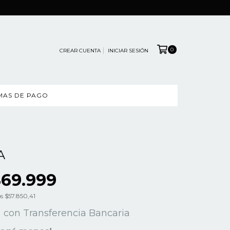
0
CREAR CUENTA
INICIAR SESIÓN
MAS DE PAGO
A
$69.999
os
$57.850,41
0
con
Transferencia Bancaria