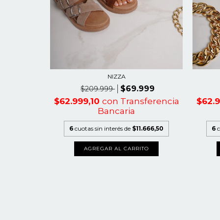
NIZZA
999
$69.999
$209.999
sferencia
$62.999,10
con
Transferencia
$62.
Bancaria
.666,50
6
cuotas sin interés de
$11.666,50
6
c
TO
AGREGAR AL CARRITO