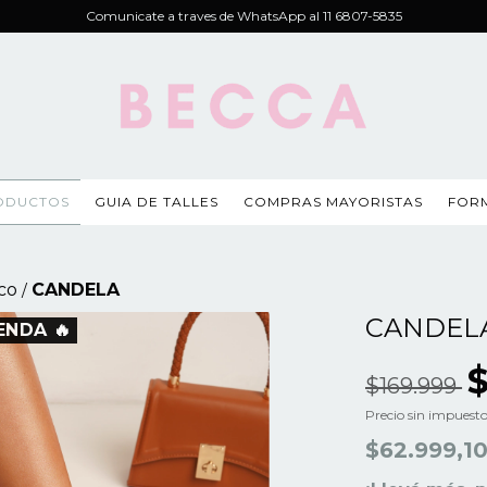
Comunicate a traves de WhatsApp al 11 6807-5835
ODUCTOS
GUIA DE TALLES
COMPRAS MAYORISTAS
FOR
co
CANDELA
/
CANDEL
ENDA 🔥
$169.999
Precio sin impuest
$62.999,1