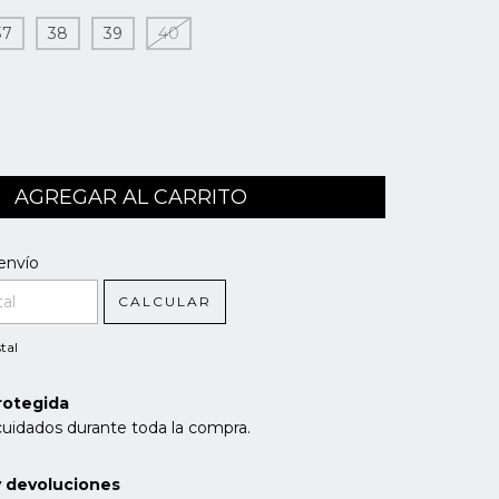
37
38
39
40
l CP:
CAMBIAR CP
envío
CALCULAR
tal
rotegida
cuidados durante toda la compra.
 devoluciones