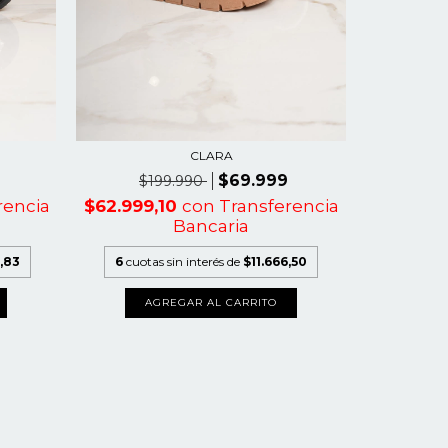
CLARA
$69.999
$2
$199.990
$80.999
rencia
$62.999,10
con
Transferencia
Bancaria
6
cuotas
,83
6
cuotas sin interés de
$11.666,50
A
AGREGAR AL CARRITO