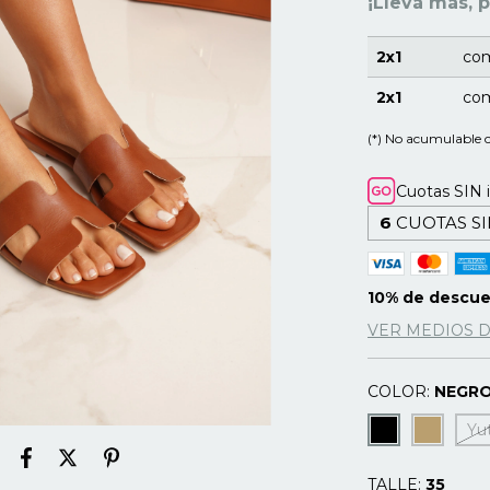
¡Llevá más, 
2x1
com
2x1
com
(*) No acumulable 
Cuotas SIN 
6
CUOTAS SI
10% de descu
VER MEDIOS 
COLOR:
NEGR
Yu
TALLE:
35