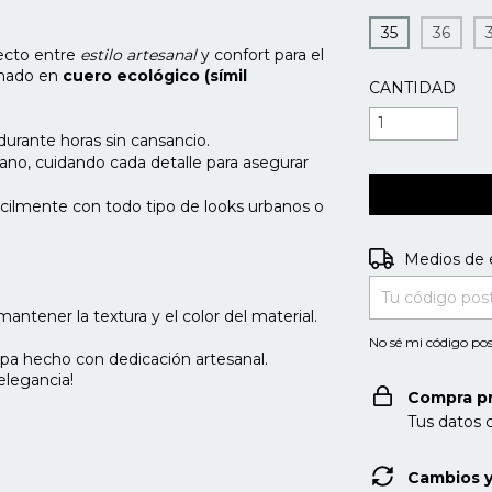
35
36
rfecto entre
estilo artesanal
y confort para el
ionado en
cuero ecológico (símil
CANTIDAD
durante horas sin cansancio.
ano, cuidando cada detalle para asegurar
cilmente con todo tipo de looks urbanos o
Entregas para e
Medios de 
antener la textura y el color del material.
No sé mi código pos
pa hecho con dedicación artesanal.
 elegancia!
Compra p
Tus datos 
Cambios y