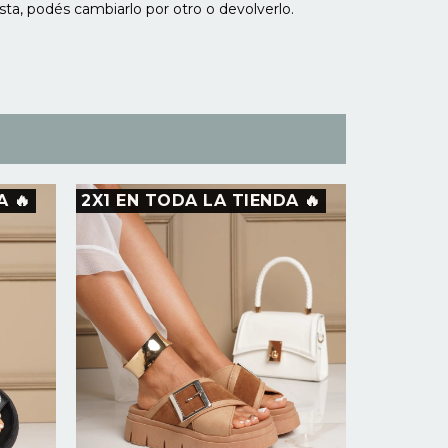
sta, podés cambiarlo por otro o devolverlo.
A 🔥
2X1 EN TODA LA TIENDA 🔥
2X1 EN 