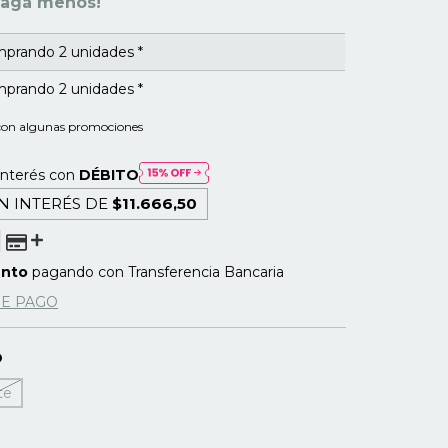
pagá menos!
prando 2 unidades *
prando 2 unidades *
con algunas promociones
interés con
DÉBITO
N INTERÉS DE
$11.666,50
ento
pagando con Transferencia Bancaria
DE PAGO
O
te