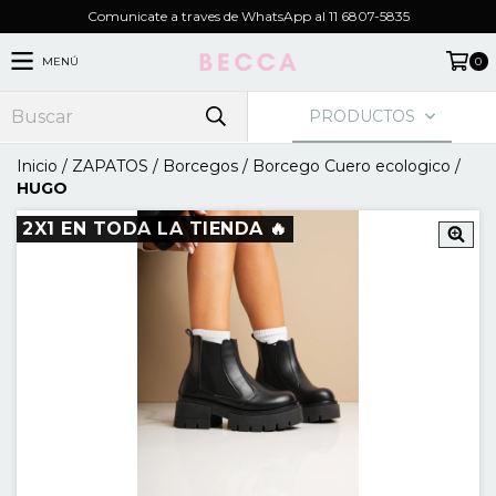
Comunicate a traves de WhatsApp al 11 6807-5835
MENÚ
0
PRODUCTOS
Inicio
/
ZAPATOS
/
Borcegos
/
Borcego Cuero ecologico
/
HUGO
2X1 EN TODA LA TIENDA 🔥