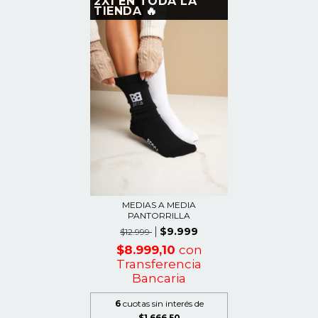
2X1 EN TODA LA
TIENDA 🔥
MEDIAS A MEDIA
PANTORRILLA
$9.999
$12.999
$8.999,10
con
Transferencia
Bancaria
6
cuotas sin interés de
$1.666,50