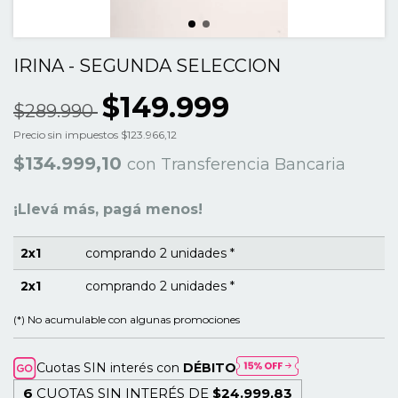
IRINA - SEGUNDA SELECCION
$149.999
$289.990
Precio sin impuestos
$123.966,12
$134.999,10
con
Transferencia Bancaria
¡Llevá más, pagá menos!
2x1
comprando 2 unidades *
2x1
comprando 2 unidades *
(*) No acumulable con algunas promociones
Cuotas SIN interés con
DÉBITO
6
CUOTAS SIN INTERÉS DE
$24.999,83