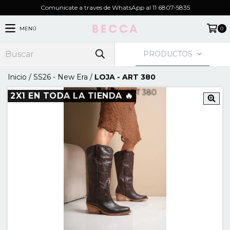
Comunicate a traves de WhatsApp al 11 6807-5835
MENÚ
0
PRODUCTOS
Inicio
/
SS26 - New Era
/
LOJA - ART 380
2X1 EN TODA LA TIENDA 🔥