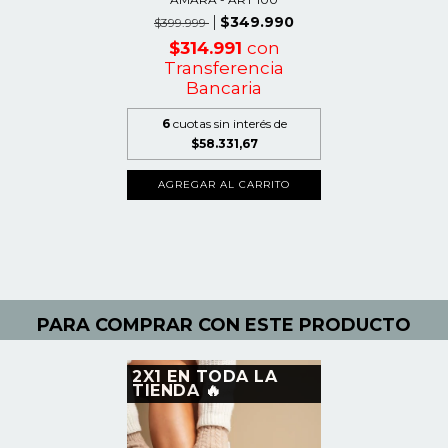
$349.990
$399.999
$314.991
con
Transferencia
Bancaria
6
cuotas sin interés de
$58.331,67
AGREGAR AL CARRITO
PARA COMPRAR CON ESTE PRODUCTO
2X1 EN TODA LA
TIENDA 🔥