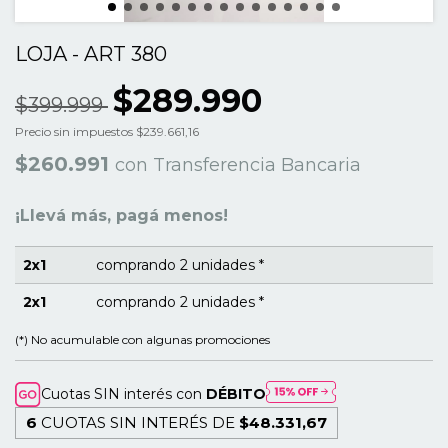
LOJA - ART 380
$289.990
$399.999
Precio sin impuestos
$239.661,16
$260.991
con
Transferencia Bancaria
¡Llevá más, pagá menos!
2x1
comprando 2 unidades *
2x1
comprando 2 unidades *
(*) No acumulable con algunas promociones
Cuotas SIN interés con
DÉBITO
6
CUOTAS SIN INTERÉS DE
$48.331,67