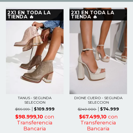
2X1 EN TODA LA
2X1 EN TODA LA
TIENDA 🔥
TIENDA 🔥
TANUS - SEGUNDA
DIONE CUERO - SEGUNDA
SELECCION
SELECCION
$109.999
$74.999
$199.999
$240.000
$98.999,10
con
$67.499,10
con
Transferencia
Transferencia
Bancaria
Bancaria