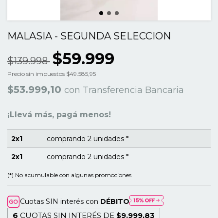
MALASIA - SEGUNDA SELECCION
$59.999
$139.998
Precio sin impuestos
$49.585,95
$53.999,10
con
Transferencia Bancaria
¡Llevá más, pagá menos!
2x1
comprando 2 unidades *
2x1
comprando 2 unidades *
(*) No acumulable con algunas promociones
Cuotas SIN interés con
DÉBITO
6
CUOTAS SIN INTERÉS DE
$9.999,83