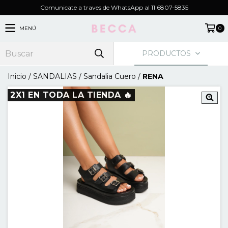
Comunicate a traves de WhatsApp al 11 6807-5835
MENÚ
0
PRODUCTOS
Inicio
/
SANDALIAS
/
Sandalia Cuero
/
RENA
2X1 EN TODA LA TIENDA 🔥