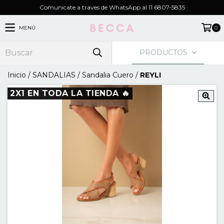
Comunicate a traves de WhatsApp al 11 6807-5835
MENÚ
0
PRODUCTOS
Inicio
/
SANDALIAS
/
Sandalia Cuero
/
REYLI
2X1 EN TODA LA TIENDA 🔥