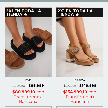
2X1 EN TODA LA
2X1 EN TODA LA
TIENDA 🔥
TIENDA 🔥
BARZA
EVE
$149.999
$89.999
$399.999
$219.990
$134.999,10
con
$80.999,10
con
Transferencia
Transferencia
Bancaria
Bancaria