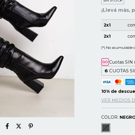
SIN STOCK
¡Llevá más, 
2x1
com
2x1
com
(*) No acumulable 
Cuotas SIN 
6
CUOTAS SI
10% de descu
VER MEDIOS 
COLOR:
NEGR