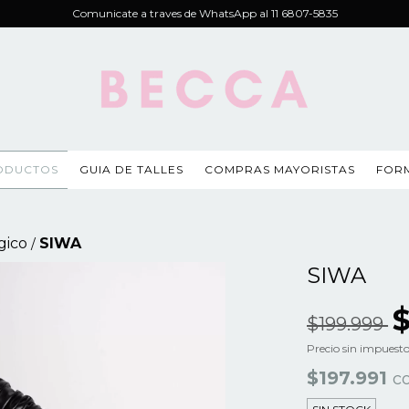
Comunicate a traves de WhatsApp al 11 6807-5835
ODUCTOS
GUIA DE TALLES
COMPRAS MAYORISTAS
FOR
gico
SIWA
/
SIWA
$
$199.999
Precio sin impuest
$197.991
c