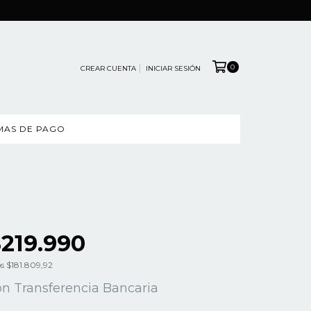
0
CREAR CUENTA
INICIAR SESIÓN
MAS DE PAGO
219.990
os
$181.809,92
on
Transferencia Bancaria