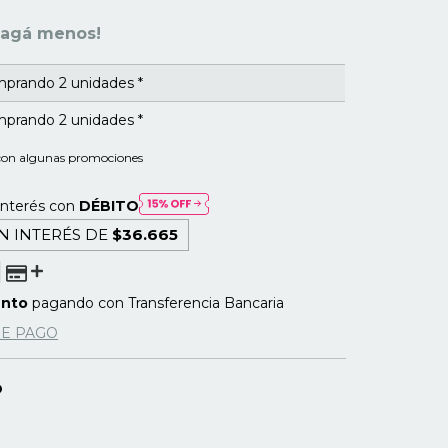
pagá menos!
prando 2 unidades *
prando 2 unidades *
con algunas promociones
interés con
DÉBITO
N INTERÉS DE
$36.665
ento
pagando con Transferencia Bancaria
DE PAGO
O