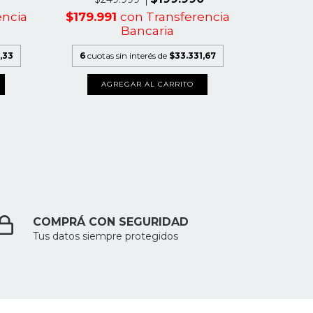
$179.991
con
Transferencia
$197.9
encia
Bancaria
6
cuotas sin interés de
$33.331,67
6
cuot
,33
AGREGAR AL CARRITO
A
COMPRÁ CON SEGURIDAD
Tus datos siempre protegidos