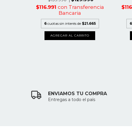
$116.991
con
Transferencia
$11
erencia
Bancaria
6
cuotas sin interés de
$21.665
6
.331,67
AGREGAR AL CARRITO
TO
ENVIAMOS TU COMPRA
Entregas a todo el país