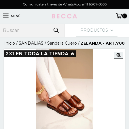
Comunicate a traves de WhatsApp al 11 6807-5835
MENÚ
0
PRODUCTOS
Inicio
/
SANDALIAS
/
Sandalia Cuero
/
ZELANDA - ART.700
2X1 EN TODA LA TIENDA 🔥