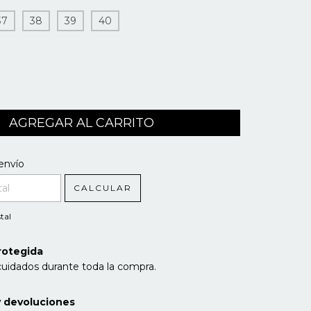
37
38
39
40
l CP:
CAMBIAR CP
envío
CALCULAR
tal
rotegida
cuidados durante toda la compra.
 devoluciones