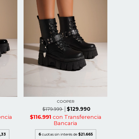
COOPER
$129.990
$1
$179.999
$107.9
encia
$116.991
con
Transferencia
Bancaria
6
cuotas
,33
6
cuotas sin interés de
$21.665