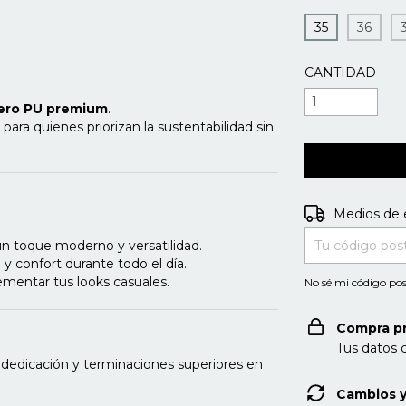
35
36
CANTIDAD
uero PU premium
.
 para quienes priorizan la sustentabilidad sin
Entregas para e
Medios de 
n toque moderno y versatilidad.
ra y confort durante todo el día.
ementar tus looks casuales.
No sé mi código pos
Compra p
Tus datos 
 dedicación y terminaciones superiores en
Cambios y