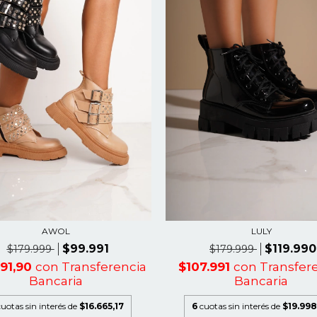
AWOL
LULY
$99.991
$119.990
$179.999
$179.999
991,90
con
Transferencia
$107.991
con
Transfer
Bancaria
Bancaria
cuotas sin interés de
$16.665,17
6
cuotas sin interés de
$19.998