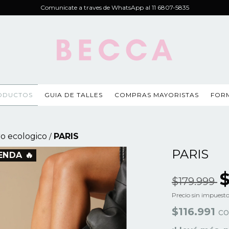
Comunicate a traves de WhatsApp al 11 6807-5835
ODUCTOS
GUIA DE TALLES
COMPRAS MAYORISTAS
FOR
o ecologico
PARIS
/
PARIS
ENDA 🔥
$
$179.999
Precio sin impuest
$116.991
c