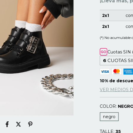
¡Llevá más, 
2x1
com
2x1
com
(*) No acumulable 
Cuotas SIN 
6
CUOTAS SI
10% de descu
VER MEDIOS 
COLOR:
NEGR
negro
TALLE:
35