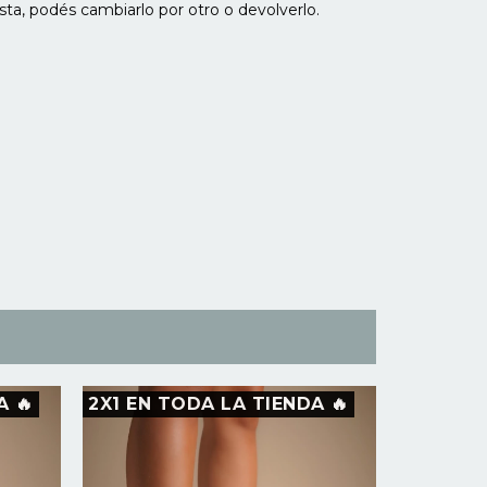
sta, podés cambiarlo por otro o devolverlo.
A 🔥
2X1 EN TODA LA TIENDA 🔥
2X1 EN 