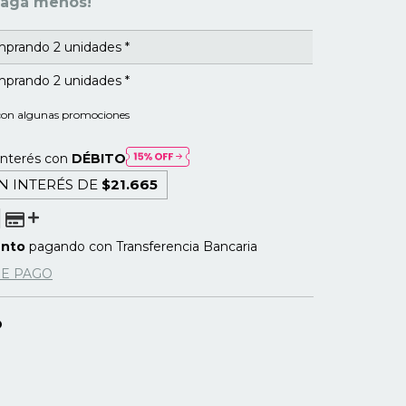
pagá menos!
prando 2 unidades *
prando 2 unidades *
con algunas promociones
interés con
DÉBITO
N INTERÉS DE
$21.665
ento
pagando con Transferencia Bancaria
DE PAGO
O