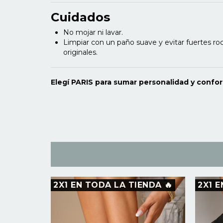
Cuidados
No mojar ni lavar.
Limpiar con un paño suave y evitar fuertes roce
originales.
Elegí PARIS para sumar personalidad y confort
NDA 🔥
2X1 EN TODA LA TIENDA 🔥
2X1 E